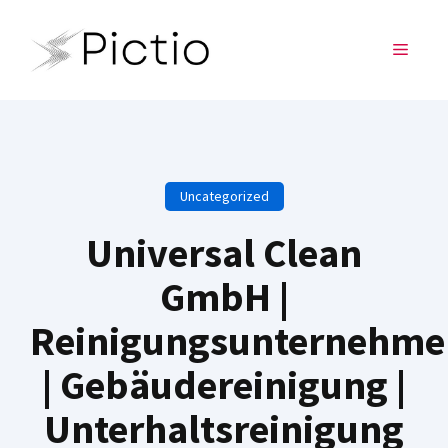
Skip
to
MENU
content
Uncategorized
Universal Clean
GmbH |
Reinigungsunternehme
| Gebäudereinigung |
Unterhaltsreinigung